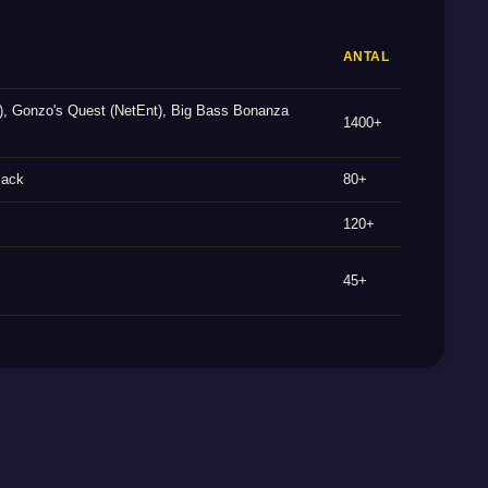
ANTAL
t), Gonzo's Quest (NetEnt), Big Bass Bonanza
1400+
jack
80+
120+
45+