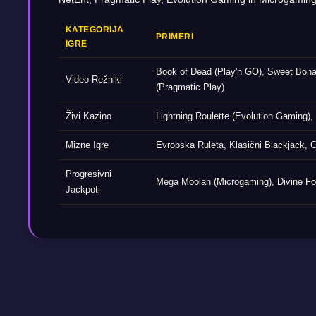
KATEGORIJA
PRIMERI
IGRE
Book of Dead (Play'n GO), Sweet Bona
Video Režniki
(Pragmatic Play)
Živi Kazino
Lightning Roulette (Evolution Gaming),
Mizne Igre
Evropska Ruleta, Klasični Blackjack, 
Progresivni
Mega Moolah (Microgaming), Divine For
Jackpoti