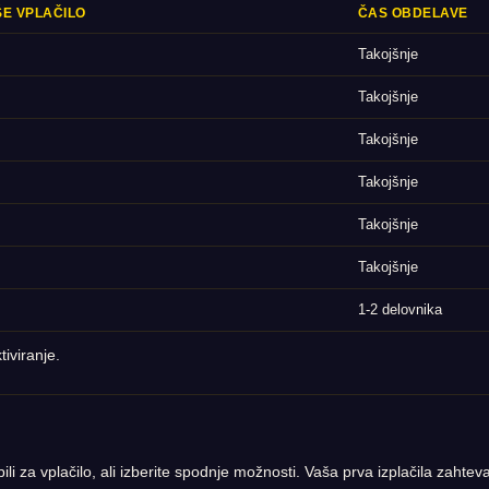
E VPLAČILO
ČAS OBDELAVE
Takojšnje
Takojšnje
Takojšnje
Takojšnje
Takojšnje
Takojšnje
1-2 delovnika
iviranje.
bili za vplačilo, ali izberite spodnje možnosti. Vaša prva izplačila zahte