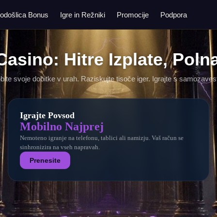
odošlica Bonus
Igre in Režniki
Promocije
Podpora
asino: Hitre Izplate, Polna
bite svoje dobitke v urah. Raziskujte tisoče iger. Igrajte s samozavest
Igrajte Povsod
Mobilno Najprej
Nemoteno igranje na telefonu, tablici ali namizju. Vaš račun se
sinhronizira na vseh napravah.
Prenesite