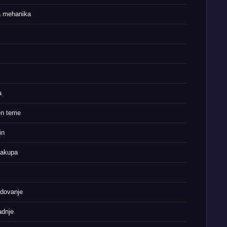
a mehanika
a
ven teme
in
nakupa
edovanje
adnje