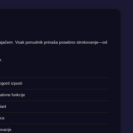
vim rajačem. Vsak ponudnik prinaša posebno strokovanje—od
e.
gosti izpusti
ativne funkcije
iant
ica
ovacije