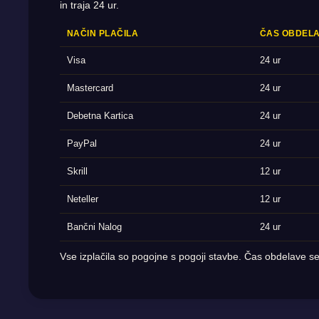
in traja 24 ur.
NAČIN PLAČILA
ČAS OBDEL
Visa
24 ur
Mastercard
24 ur
Debetna Kartica
24 ur
PayPal
24 ur
Skrill
12 ur
Neteller
12 ur
Bančni Nalog
24 ur
Vse izplačila so pogojne s pogoji stavbe. Čas obdelave se