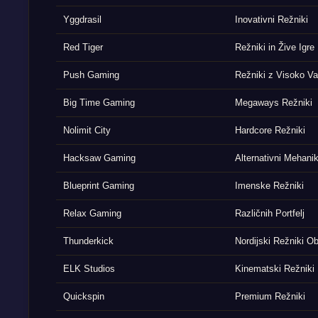
Yggdrasil
Inovativni Režniki
Red Tiger
Režniki in Žive Igre
Push Gaming
Režniki z Visoko Va
Big Time Gaming
Megaways Režniki
Nolimit City
Hardcore Režniki
Hacksaw Gaming
Alternativni Mehanik
Blueprint Gaming
Imenske Režniki
Relax Gaming
Različnih Portfelj
Thunderkick
Nordijski Režniki Ob
ELK Studios
Kinematski Režniki
Quickspin
Premium Režniki