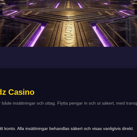
dz Casino
 både insättningar och uttag. Flytta pengar in och ut säkert, med trans
t konto. Alla insättningar behandlas säkert och visas vanligtvis direkt.