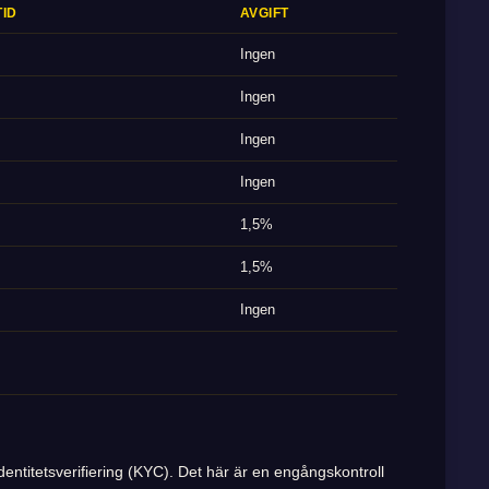
ID
AVGIFT
Ingen
Ingen
Ingen
Ingen
1,5%
1,5%
Ingen
dentitetsverifiering (KYC). Det här är en engångskontroll