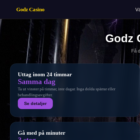
Godz Casino
V
Välkomstbonus
Godz C
Spel & Slots
Få d
Kampanjer
Support
Uttag inom 24 timmar
Samma dag
Ta ut vinster på timmar, inte dagar. Inga dolda spärrar eller
behandlingsavgifter.
Se detaljer
Gå med på minuter