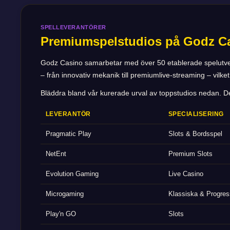
SPELLEVERANTÖRER
Premiumspelstudios på Godz C
Godz Casino samarbetar med över 50 etablerade spelutveckl
– från innovativ mekanik till premiumlive-streaming – vilket
Bläddra bland vår kurerade urval av toppstudios nedan. Des
LEVERANTÖR
SPECIALISERING
Pragmatic Play
Slots & Bordsspel
NetEnt
Premium Slots
Evolution Gaming
Live Casino
Microgaming
Klassiska & Progres
Play'n GO
Slots