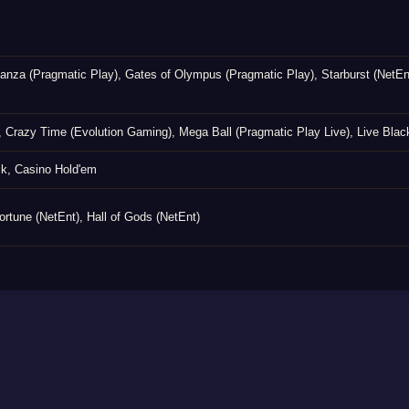
anza (Pragmatic Play), Gates of Olympus (Pragmatic Play), Starburst (NetE
, Crazy Time (Evolution Gaming), Mega Ball (Pragmatic Play Live), Live Blac
ck, Casino Hold'em
rtune (NetEnt), Hall of Gods (NetEnt)