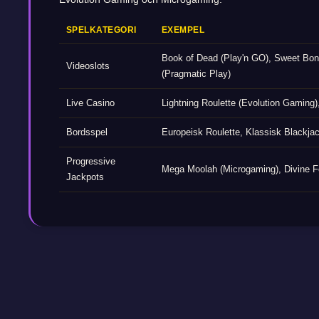
SPELKATEGORI
EXEMPEL
Book of Dead (Play'n GO), Sweet Bon
Videoslots
(Pragmatic Play)
Live Casino
Lightning Roulette (Evolution Gaming)
Bordsspel
Europeisk Roulette, Klassisk Blackja
Progressive
Mega Moolah (Microgaming), Divine Fo
Jackpots