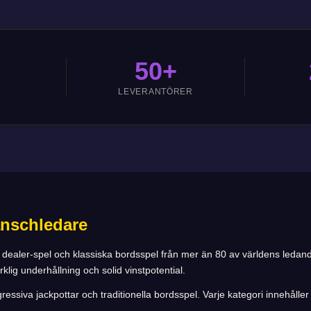
50+
LEVERANTÖRER
anschledare
 dealer-spel och klassiska bordsspel från mer än 80 av världens ledand
rklig underhållning och solid vinstpotential.
ogressiva jackpottar och traditionella bordsspel. Varje kategori innehålle