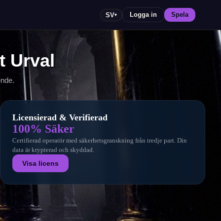
Logga in
Spela
SV
▾
t Urval
ende.
Licensierad & Verifierad
100% Säker
Certifierad operatör med säkerhetsgranskning från tredje part. Din
data är krypterad och skyddad.
Visa licens